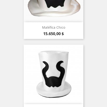
Maléfica Chico
Precio
15.650,00 $