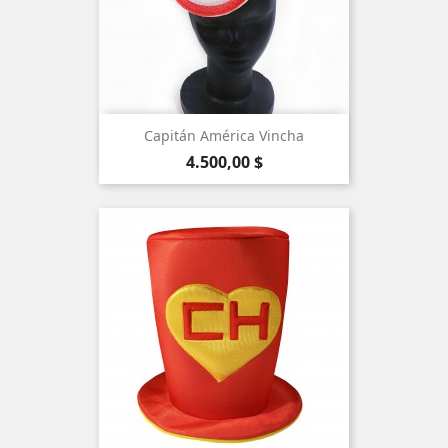
Capitán América Vincha
Precio
4.500,00 $