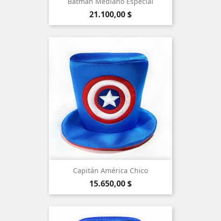
Batman Mediano Especial
Precio
21.100,00 $
Capitán América Chico
Precio
15.650,00 $