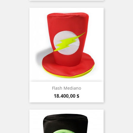
Flash Mediano
Precio
18.400,00 $