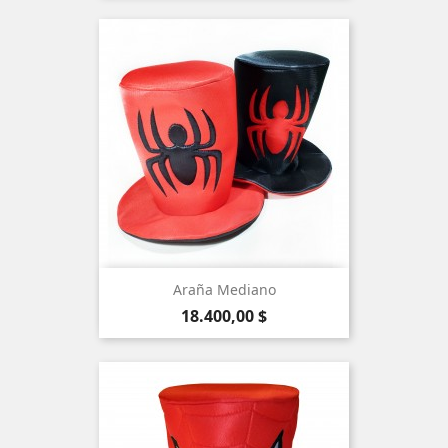
Araña Mediano
Precio
18.400,00 $