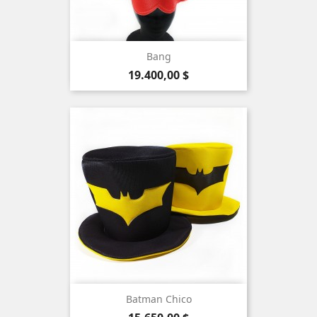
Bang
Precio
19.400,00 $
Batman Chico