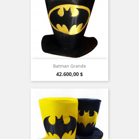
Batman Grande
Precio
42.600,00 $