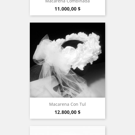
Macarena Combinada
Precio
11.000,00 $
Macarena Con Tul
Precio
12.800,00 $