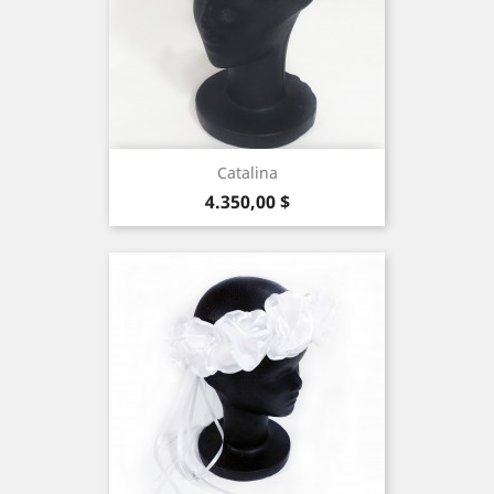
Catalina
Precio
4.350,00 $