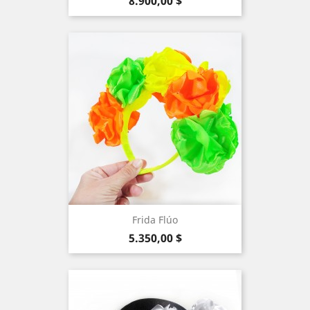
Precio
8.900,00 $
Frida Flúo
Precio
5.350,00 $