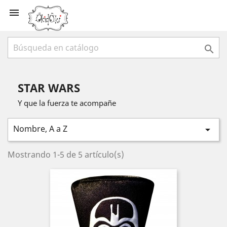


STAR WARS
Y que la fuerza te acompañe
Nombre, A a Z

Mostrando 1-5 de 5 artículo(s)