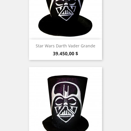
Star Wars Darth Vader Grande
Precio
39.450,00 $