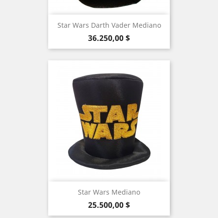
Star Wars Darth Vader Mediano
Precio
36.250,00 $
Star Wars Mediano
Precio
25.500,00 $